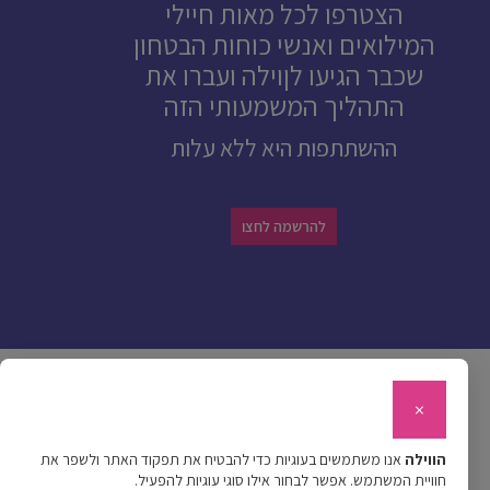
הצטרפו לכל מאות חיילי
המילואים ואנשי כוחות הבטחון
שכבר הגיעו לןוילה ועברו את
התהליך המשמעותי הזה
ההשתתפות היא ללא עלות
להרשמה לחצו
מפת אתר
×
ראשי
על השיטה
תכנית מעסיקים
מי אנחנו
עדויות
שאלות ותשובות
צור קשר
לתרומה
תקנון
פרטיות
הווילה
אנו משתמשים בעוגיות כדי להבטיח את תפקוד האתר ולשפר את
עקבו אחרינו
חוויית המשתמש. אפשר לבחור אילו סוגי עוגיות להפעיל.