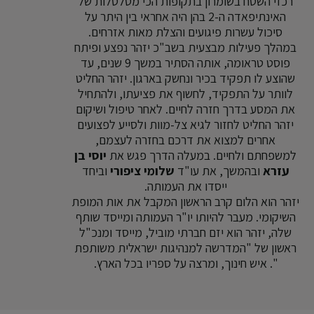
רכזי השטח בשומרון בתקופות הכי מטלטלות של
האינתיפאדה ה-2 בהן היה אחראי בין היתר על
סיכול עשרות פיגועים והצלת מאות אזרחים.
במהלך פעילות מבצעית בשב"כ יזהר נפצע ופיתח
פוסט טראומה, אותה הסתיר במשך 9 שנים, עד
שהוצע לו תפקיד בכיר ונחשק בארגון. יזהר החליט
לוותר על התפקיד, לחשוף את פציעתו, ולהתחיל
את המסע בדרך חזרה לחיים. לאחר טיפול ושיקום
יזהר החליט לחזור לגיא צל-מוות ולסייע לפצועים
אחרים למצוא את דרכם בחזרה לעצמם,
למשפחתם ולחיים. במעלה הדרך פגש את
יוסי בן
עזרא
ובהמשך, את עו"ד
שלומי
ציפורי
וביחד
ייסדו את העמותה.
יזהר הוא הלום קרב הראשון המקבל את אות המופת
השיקומי. מעבר להיותו יו"ר העמותה ומייסד שותף
שלה, יזהר הוא יזם חברתי מוביל, מייסד ומנכ"ל
ראשון של "המדרשה למנהיגות ישראלית משותפת
". איש חינוך, ומרצה על ספריו בכל הארץ.