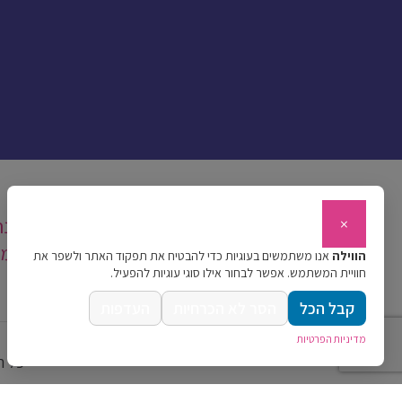
מפת אתר
×
ראשי
על השיטה
תכנית מעסיקים
מי אנח
עדויות
שאלות ותשובות
צור קשר
לתרומ
הווילה
אנו משתמשים בעוגיות כדי להבטיח את תפקוד האתר ולשפר את
חוויית המשתמש. אפשר לבחור אילו סוגי עוגיות להפעיל.
פרטיות
קבל הכל
הסר לא הכרחיות
העדפות
מדיניות הפרטיות
כל ה